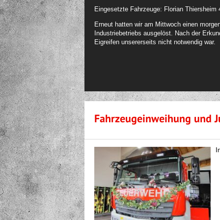
Eingesetzte Fahrzeuge: Florian Thiersheim 
Erneut hatten wir am Mittwoch einen morgen
Industriebetriebs ausgelöst. Nach der Erkun
Eigreifen unsererseits nicht notwendig war.
Fahrzeugeinweihung und J
I