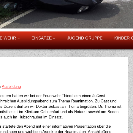
5
6
7
8
9
10
11
12
13
14
IE WEHR
»
EINSÄTZE
»
JUGEND GRUPPE
KINDER 
n
Ausbildung
estern hatten wir bei der Feuerwehr Thiersheim einen äußerst
ehrreichen Ausbildungsabend zum Thema Reanimation. Zu Gast und
ls Dozent durften wir Doktor Sebastian Thoma begrüßen. Dr. Thoma ist
nästhesist im Klinikum Ochsenfurt und als Notarzt sowohl am Boden
ls auch im Hubschrauber im Einsatz.
r startete den Abend mit einer informativen Präsentation über die
rundlagen und wichtigen Aspekte der Reanimation. Anschließend