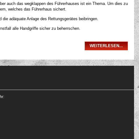
ber auch das wegklappen des Führerhauses ist ein Thema. Um dies zu
tem, welches das Führerhaus sichert.
 die adäquate Anlage des Rettungsgerätes beibringen.
stfall alle Handgriffe sicher zu beherrschen.
WEITERLESEN...
hr: