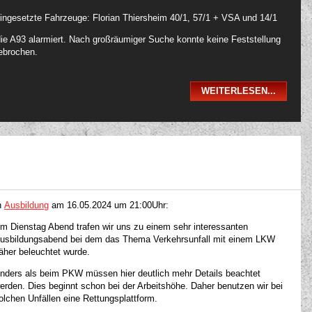
ingesetzte Fahrzeuge: Florian Thiersheim 40/1, 57/1 + VSA und 14/1
e A93 alarmiert. Nach großräumiger Suche konnte keine Feststellung
ebrochen.
WEITERLESEN...
n
Ausbildung
am
16.05.2024 um 21:00Uhr:
m Dienstag Abend trafen wir uns zu einem sehr interessanten
usbildungsabend bei dem das Thema Verkehrsunfall mit einem LKW
äher beleuchtet wurde.
nders als beim PKW müssen hier deutlich mehr Details beachtet
erden. Dies beginnt schon bei der Arbeitshöhe. Daher benutzen wir bei
olchen Unfällen eine Rettungsplattform.