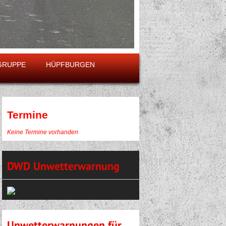
GRUPPE
HÜPFBURGEN
Termine
Keine Termine vorhanden
DWD Unwetterwarnung