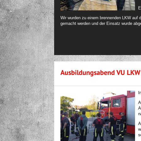
E
Wir wurden zu einem brennenden LKW auf di
gemacht werden und der Einsatz wurde abg
Ausbildungsabend VU LKW
I
A
A
n
A
w
s