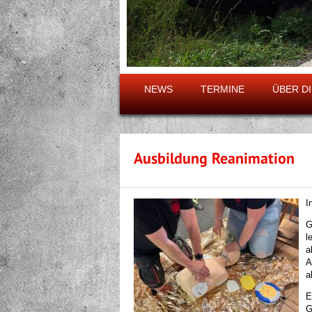
1
2
3
4
NEWS
TERMINE
ÜBER D
Ausbildung Reanimation
I
G
l
a
A
a
E
G