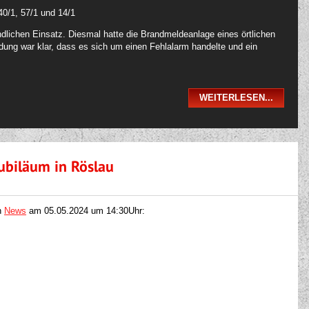
40/1, 57/1 und 14/1
dlichen Einsatz. Diesmal hatte die Brandmeldeanlage eines örtlichen
dung war klar, dass es sich um einen Fehlalarm handelte und ein
WEITERLESEN...
ubiläum in Röslau
n
News
am
05.05.2024 um 14:30Uhr: